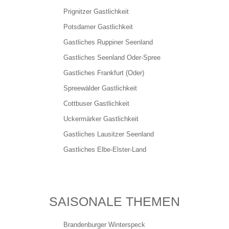
Prignitzer Gastlichkeit
HOGA like - Unternehmensbefragung
Potsdamer Gastlichkeit
Gastliches Ruppiner Seenland
Unternehmensfragebogen
Gastliches Seenland Oder-Spree
Gastliches Frankfurt (Oder)
Spreewälder Gastlichkeit
Darum Nachhaltigkeit
Cottbuser Gastlichkeit
Uckermärker Gastlichkeit
Produkte aus der Region für mich
Gastliches Lausitzer Seenland
Gastliches Elbe-Elster-Land
DEHOGA
SAISONALE THEMEN
Mitglied werden
Brandenburger Winterspeck