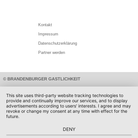
Kontakt
Impressum
Datenschutzerklärung
Partner werden
© BRANDENBURGER GASTLICHKEIT
SCHWEIGER DESIGN
INSECIA GMBH
Design:
Umsetzung:
This site uses third-party website tracking technologies to
provide and continually improve our services, and to display
advertisements according to users' interests. I agree and may
revoke or change my consent at any time with effect for the
future.
DENY