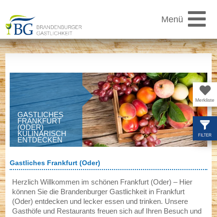
Menü
Saison
Gasthöfe
Merkliste
GASTLICHES
FRANKFURT
(ODER)
Regionen
KULINARISCH
ENTDECKEN
Gastliches Frankfurt (Oder)
Angebote
Herzlich Willkommen im schönen Frankfurt (Oder) – Hier
können Sie die Brandenburger Gastlichkeit in Frankfurt
(Oder) entdecken und lecker essen und trinken. Unsere
Feste
Gasthöfe und Restaurants freuen sich auf Ihren Besuch und