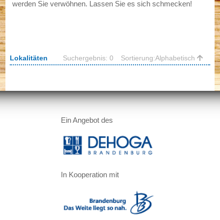
werden Sie verwöhnen. Lassen Sie es sich schmecken!
Presse
Lokalitäten
Suchergebnis: 0
Sortierung:
Alphabetisch
Mutmacher Brandenburg
Brandenburger Gastlichkeit
Ein Angebot des
Die Brandenburger Gastlichkeit
Zertifizieren lassen
In Kooperation mit
Selbstauskunft online einreichen