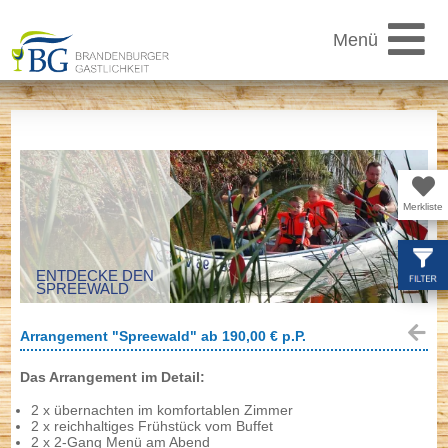
Menü
Saison
Gasthöfe
Merkliste
Regionen
ENTDECKE DEN
SPREEWALD
Arrangement "Spreewald" ab 190,00 € p.P.
Angebote
Das Arrangement im Detail:
2 x übernachten im komfortablen Zimmer
Feste
2 x reichhaltiges Frühstück vom Buffet
2 x 2-Gang Menü am Abend