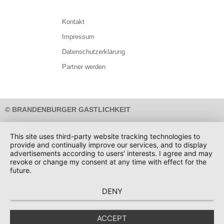
Kontakt
Impressum
Datenschutzerklärung
Partner werden
© BRANDENBURGER GASTLICHKEIT
SCHWEIGER DESIGN
INSECIA GMBH
Design:
Umsetzung:
This site uses third-party website tracking technologies to
provide and continually improve our services, and to display
advertisements according to users' interests. I agree and may
revoke or change my consent at any time with effect for the
future.
DENY
ACCEPT