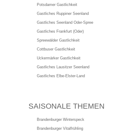
Potsdamer Gastlichkeit
HOGA like - Unternehmensbefragung
Gastliches Ruppiner Seenland
Gastliches Seenland Oder-Spree
Unternehmensfragebogen
Gastliches Frankfurt (Oder)
Spreewälder Gastlichkeit
Cottbuser Gastlichkeit
Darum Nachhaltigkeit
Uckermärker Gastlichkeit
Gastliches Lausitzer Seenland
Produkte aus der Region für mich
Gastliches Elbe-Elster-Land
DEHOGA
SAISONALE THEMEN
Mitglied werden
Brandenburger Winterspeck
Brandenburger Vitalfrühling