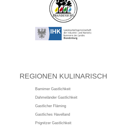
Ihr Onlineportrait auf Brandenburger
Gastlichkeit
QR Codes für die Gastlichkeit
Marketingpakate Webportal
Individuelle Anzeige buchen
REGIONEN KULINARISCH
Lernen mit HOGA like
Barnimer Gastlichkeit
Dahmeländer Gastlichkeit
Anmeldung HOGA like Seminare
Gastlicher Fläming
Gastliches Havelland
HOGA like Online-Bibliothek
Prignitzer Gastlichkeit